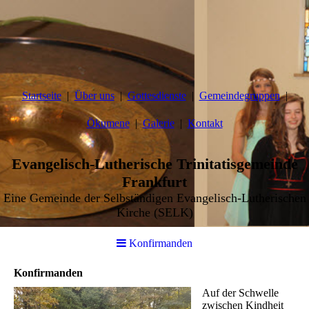
Startseite
Über uns
Gottesdienste
Gemeindegruppen
Ökumene
Galerie
Kontakt
Evangelisch-Lutherische Trinitatisgemeinde
Frankfurt
Eine Gemeinde der Selbständigen Evangelisch-Lutherischen
Kirche (SELK)
Konfirmanden
Konfirmanden
Auf der Schwelle
zwischen Kindheit