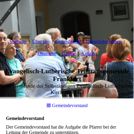
Startseite
Über uns
Gottesdienste
Gemeindegruppen
Ökumene
Galerie
Kontakt
Evangelisch-Lutherische Trinitatisgemeinde
Frankfurt
Eine Gemeinde der Selbständigen Evangelisch-Lutherischen
Kirche (SELK)
Gemeindevorstand
Gemeindevorstand
Der Gemeindevorstand hat die Aufgabe die Pfarrer bei der
Leitung der Gemeinde zu unterstützen.