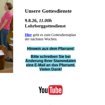
Unsere Gottesdienste
9.8.26
,
11.00h
Lohrberggottesdienst
Hier
geht es zum Gottesdienstplan
der nächsten Wochen.
Hinweis aus dem Pfarramt:
Bitte schreiben Sie bei
Änderung Ihrer Stammdaten
eine E-Mail an das Pfarramt.
Vielen Dank!