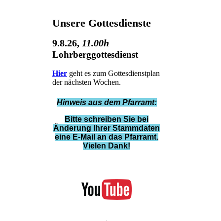
Unsere Gottesdienste
9.8.26
,
11.00h
Lohrberggottesdienst
Hier
geht es zum Gottesdienstplan
der nächsten Wochen.
Hinweis aus dem Pfarramt:
Bitte schreiben Sie bei
Änderung Ihrer Stammdaten
eine E-Mail an das Pfarramt.
Vielen Dank!