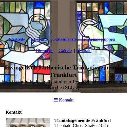
Startseite
Über uns
Gottesdienste
Gemeindegruppen
Ökumene
Galerie
Kontakt
Evangelisch-Lutherische Trinitatisgemeinde
Frankfurt
Eine Gemeinde der Selbständigen Evangelisch-Lutherischen
Kirche (SELK)
Kontakt
Kontakt
Trinitatisgemeinde Frankfurt
Theobald-Christ-Straße 23-25