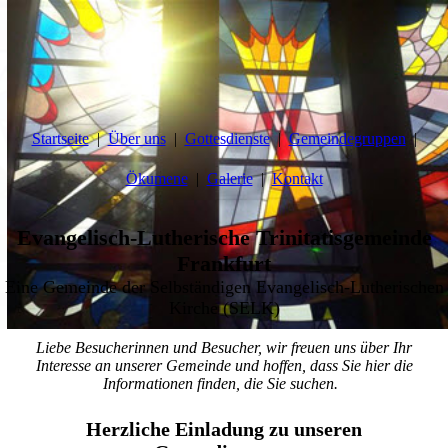
Startseite
Über uns
Gottesdienste
Gemeindegruppen
Ökumene
Galerie
Kontakt
Evangelisch-Lutherische Trinitatisgemeinde
Frankfurt
Eine Gemeinde der Selbständigen Evangelisch-Lutherischen
Kirche (SELK)
Liebe Besucherinnen und Besucher, wir freuen uns über Ihr
Interesse an unserer Gemeinde und hoffen, dass Sie hier die
Informationen finden, die Sie suchen.
Herzliche Einladung zu unseren